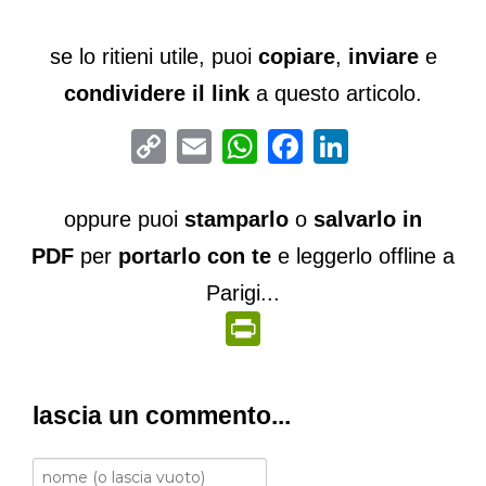
se lo ritieni utile, puoi
copiare
,
inviare
e
condividere il link
a questo articolo.
Copy
Email
WhatsApp
Facebook
LinkedIn
Link
oppure puoi
stamparlo
o
salvarlo in
PDF
per
portarlo con te
e leggerlo offline a
Parigi...
PrintFriendly
lascia un commento...