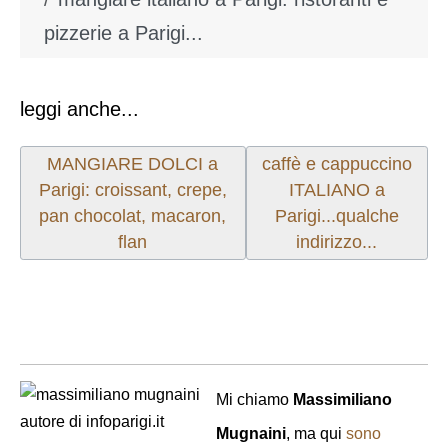
pizzerie a Parigi...
leggi anche...
Articolo precedente: MANGIARE DOLCI a Parigi: cr
Articolo successivo: ca
MANGIARE DOLCI a
caffè e cappuccino
Parigi: croissant, crepe,
ITALIANO a
pan chocolat, macaron,
Parigi...qualche
flan
indirizzo...
Mi chiamo
Massimiliano
Mugnaini
, ma qui
sono