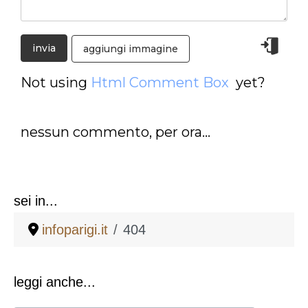
aggiungi immagine
Not using
Html Comment Box
yet?
nessun commento, per ora...
sei in...
infoparigi.it
404
leggi anche...