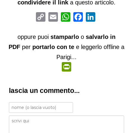
condividere il link
a questo articolo.
Copy
Email
WhatsApp
Facebook
LinkedIn
Link
oppure puoi
stamparlo
o
salvarlo in
PDF
per
portarlo con te
e leggerlo offline a
Parigi...
PrintFriendly
lascia un commento...