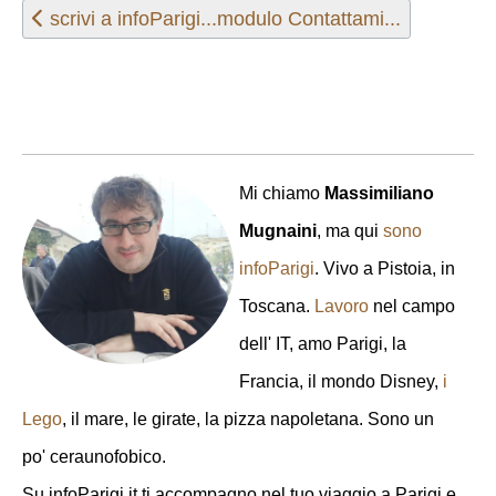
Articolo precedente: scrivi a infoParigi...modulo Cont
scrivi a infoParigi...modulo Contattami...
Mi chiamo
Massimiliano
Mugnaini
, ma qui
sono
infoParigi
. Vivo a Pistoia, in
Toscana.
Lavoro
nel campo
dell' IT, amo Parigi, la
Francia, il mondo Disney,
i
Lego
, il mare, le girate, la pizza napoletana. Sono un
po' ceraunofobico.
Su infoParigi.it ti accompagno nel tuo viaggio a Parigi e