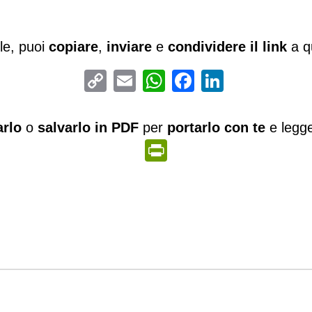
tile, puoi
copiare
,
inviare
e
condividere il link
a qu
Copy
Email
WhatsApp
Facebook
LinkedIn
Link
rlo
o
salvarlo in PDF
per
portarlo con te
e legger
PrintFriendly