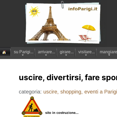
su Parigi...
arrivare...
girare...
visitare...
mangiare.
uscire, divertirsi, fare spor
categoria:
uscire, shopping, eventi a Parigi
sito in costruzione...