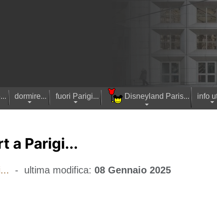
..
dormire...
fuori Parigi...
Disneyland Paris...
info ut
t a Parigi...
...
- ultima modifica:
08 Gennaio 2025