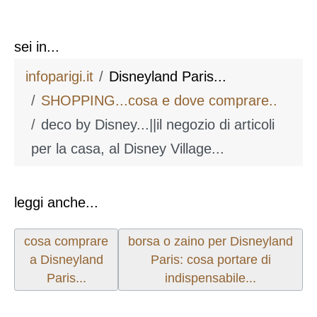
sei in...
infoparigi.it
Disneyland Paris...
SHOPPING...cosa e dove comprare..
deco by Disney...||il negozio di articoli
per la casa, al Disney Village...
leggi anche...
Articolo precedente: cosa comprare a Disneyland Par
Articolo successivo: borsa o zaino
cosa comprare
borsa o zaino per Disneyland
a Disneyland
Paris: cosa portare di
Paris...
indispensabile...