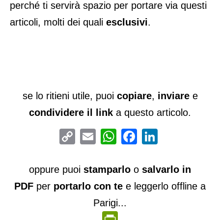
perché ti servirà spazio per portare via questi
articoli, molti dei quali
esclusivi
.
se lo ritieni utile, puoi
copiare
,
inviare
e
condividere il link
a questo articolo.
Copy
Email
WhatsApp
Facebook
LinkedIn
Link
oppure puoi
stamparlo
o
salvarlo in
PDF
per
portarlo con te
e leggerlo offline a
Parigi...
PrintFriendly