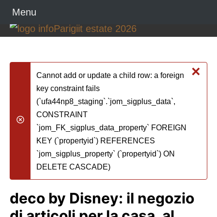
Menu
×
Cannot add or update a child row: a foreign
key constraint fails
(`ufa44np8_staging`.`jom_sigplus_data`,
CONSTRAINT
danger
`jom_FK_sigplus_data_property` FOREIGN
KEY (`propertyid`) REFERENCES
`jom_sigplus_property` (`propertyid`) ON
DELETE CASCADE)
deco by Disney: il negozio
di articoli per la casa, al