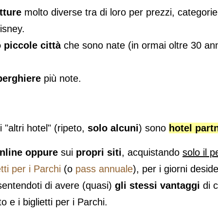
tture
molto diverse tra di loro per prezzi, categorie
isney.
o piccole città
che sono nate (in ormai oltre 30 an
berghiere
più note.
 "altri hotel" (ripeto,
solo alcuni
) sono
hotel part
online oppure
sui
propri siti
, acquistando
solo il 
etti per i Parchi
(o
pass annuale
), per i giorni deside
nsentendoti di avere (quasi)
gli stessi vantaggi
di c
i biglietti per i Parchi.