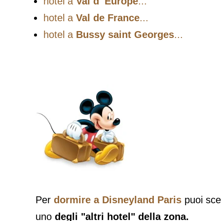
hotel a
Val d' Europe
...
hotel a
Val de France
...
hotel a
Bussy saint Georges
...
Per
dormire a Disneyland
Paris
puoi sce
uno
degli "altri hotel" della zona.