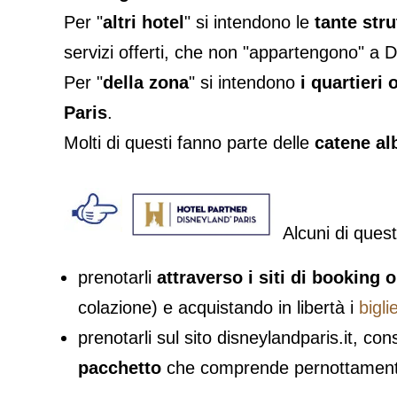
Per "
altri hotel
" si intendono le
tante stru
servizi offerti, che non "appartengono" a D
Per "
della zona
" si intendono
i quartieri 
Paris
.
Molti di questi fanno parte delle
catene al
Alcuni di questi
prenotarli
attraverso i siti di booking 
colazione) e acquistando in libertà i
bigli
prenotarli sul sito disneylandparis.it, co
pacchetto
che comprende pernottamento e 