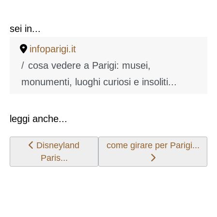
sei in...
infoparigi.it
cosa vedere a Parigi: musei,
monumenti, luoghi curiosi e insoliti...
leggi anche...
Articolo precedente: Disneyland Paris...
Articolo successivo: come gir
Disneyland
come girare per Parigi...
Paris...