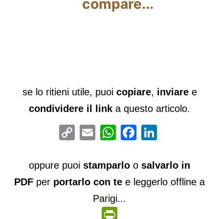
compare...
se lo ritieni utile, puoi
copiare
,
inviare
e
condividere il link
a questo articolo.
Copy
Email
WhatsApp
Facebook
LinkedIn
Link
oppure puoi
stamparlo
o
salvarlo in
PDF
per
portarlo con te
e leggerlo offline a
Parigi...
PrintFriendly