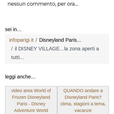
nessun commento, per ora...
sei in...
infoparigi.it
Disneyland Paris...
il DISNEY VILLAGE...la zona aperti a
tutti...
leggi anche...
Articolo precedente: video area World of Frozen D
Articolo successivo: QU
video area World of
QUANDO andare a
Frozen Disneyland
Disneyland Paris?
Paris - Disney
clima, stagioni a tema,
Adventure World
vacanze