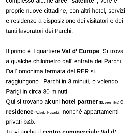
complesso alcune
aree "satellite"
, vere e
proprie nuove cittadine, con altri hotel, servizi
e residenze a disposizione dei visitatori e dei
tanti lavoratori dei Parchi.
Il primo è il quartiere
Val d’ Europe
. S
i
trova
a qualche chilometro dall' entrata dei Parchi.
Dall' omonima fermata del RER si
raggiungono i Parchi in 3 minuti, o volendo
Parigi in circa 30 minuti.
Qui si trovano alcuni
hotel partner
e
(Elysees, ibis)
residence
, nonché appartamenti
(Adagio, Hypark)
privati b&b.
Trovi anche il
centro commerciale Val d’