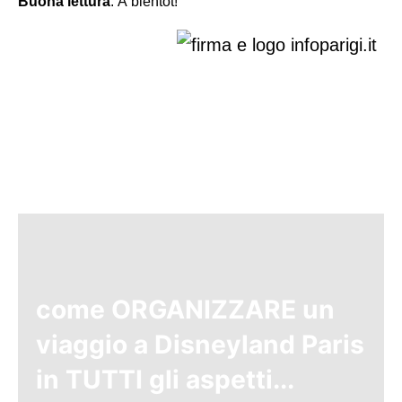
Buona lettura
. À bientôt!
come ORGANIZZARE un
viaggio a Disneyland Paris
in TUTTI gli aspetti...