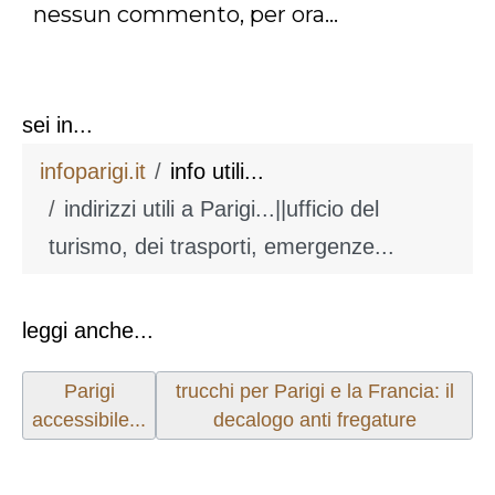
nessun commento, per ora...
sei in...
infoparigi.it
info utili...
indirizzi utili a Parigi...||ufficio del
turismo, dei trasporti, emergenze...
leggi anche...
Articolo precedente: Parigi accessibile...
Articolo successivo: trucchi per Parig
Parigi
trucchi per Parigi e la Francia: il
accessibile...
decalogo anti fregature