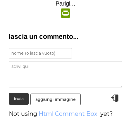
Parigi...
PrintFriendly
lascia un commento...
aggiungi immagine
Not using
Html Comment Box
yet?