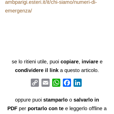
ambparigi.esteri.it/it/chi-siamo/numeri-di-
emergenza/
se lo ritieni utile, puoi
copiare
,
inviare
e
condividere il link
a questo articolo.
Copy
Email
WhatsApp
Facebook
LinkedIn
Link
oppure puoi
stamparlo
o
salvarlo in
PDF
per
portarlo con te
e leggerlo offline a