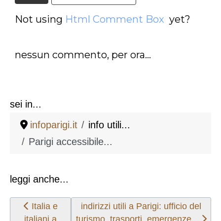
Not using
Html Comment Box
yet?
nessun commento, per ora...
sei in...
infoparigi.it
info utili...
Parigi accessibile...
leggi anche...
Articolo precedente: Italia e italiani a Parigi...
Articolo successivo: indirizzi utili a 
Italia e
indirizzi utili a Parigi: ufficio del
italiani a
turismo, trasporti, emergenze...