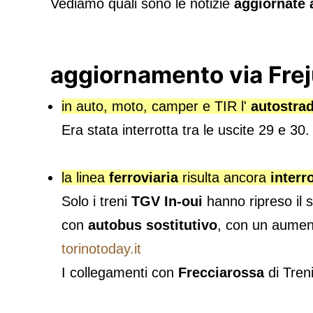
Vediamo quali sono le notizie
aggiornate 
aggiornamento via Frej
in auto, moto, camper e TIR l'
autostra
Era stata interrotta tra le uscite 29 e 30.
la linea
ferroviaria
risulta ancora
interr
Solo i treni
TGV In-oui
hanno ripreso il 
con
autobus sostitutivo
, con un aument
torinotoday.it
I collegamenti con
Frecciarossa
di Tren