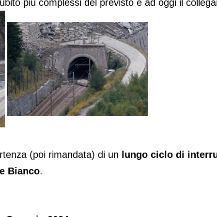
ubito più complessi del previsto e ad oggi il colleg
artenza (poi rimandata) di un
lungo ciclo di interr
te Bianco
.