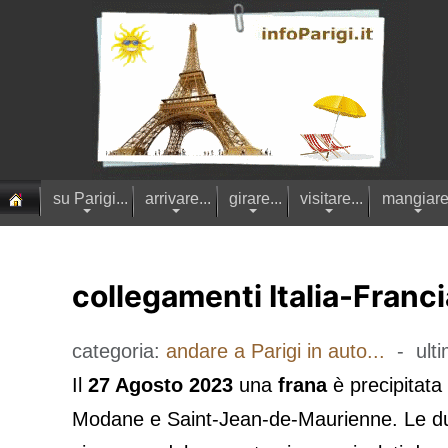
su Parigi...
arrivare...
girare...
visitare...
mangiare.
collegamenti Italia-Franci
categoria:
andare a Parigi in auto...
- ulti
Il
27 Agosto 2023
una
frana
è precipitata 
Modane e Saint-Jean-de-Maurienne. Le due v