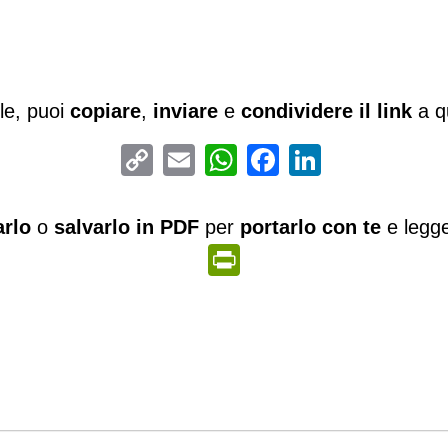
tile, puoi
copiare
,
inviare
e
condividere il link
a qu
Copy
Email
WhatsApp
Facebook
LinkedIn
Link
rlo
o
salvarlo in PDF
per
portarlo con te
e legger
PrintFriendly