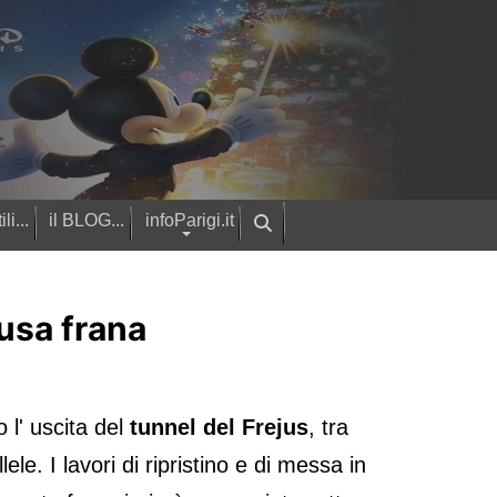
ili...
il BLOG...
infoParigi.it
ausa frana
 l' uscita del
tunnel del Frejus
, tra
. I lavori di ripristino e di messa in