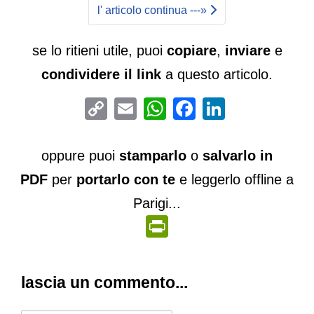
l' articolo continua ---»
se lo ritieni utile, puoi
copiare
,
inviare
e
condividere il link
a questo articolo.
Copy
Email
WhatsApp
Facebook
LinkedIn
Link
oppure puoi
stamparlo
o
salvarlo in
PDF
per
portarlo con te
e leggerlo offline a
Parigi...
PrintFriendly
lascia un commento...