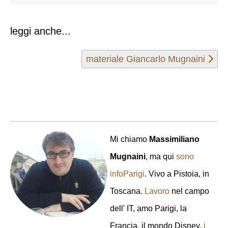
leggi anche...
Articolo successivo: materiale Gia
materiale Giancarlo Mugnaini
Mi chiamo
Massimiliano
Mugnaini
, ma qui
sono
infoParigi
. Vivo a Pistoia, in
Toscana.
Lavoro
nel campo
dell' IT, amo Parigi, la
Francia, il mondo Disney,
i