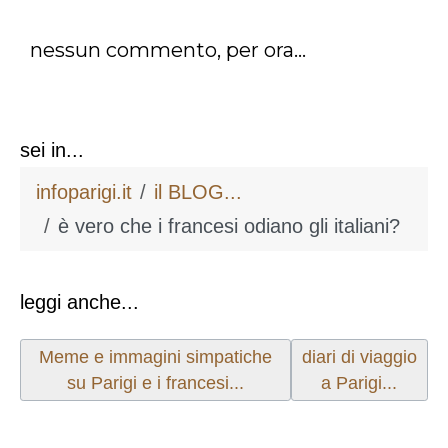
nessun commento, per ora...
sei in...
infoparigi.it
il BLOG...
è vero che i francesi odiano gli italiani?
leggi anche...
Articolo precedente: Meme e immagini simpatiche su 
Articolo successivo:
Meme e immagini simpatiche
diari di viaggio
su Parigi e i francesi...
a Parigi...