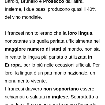
Barolo, Brunello e
Prosecco
dall’altra.
Insieme, i due paesi producono quasi il 40%
del vino mondiale.
I francesi non tollerano che
la loro lingua
,
nonostante sia quella parlata ufficialmente nel
maggiore numero di stati
al mondo, non sia
in realtà la lingua più parlata o utilizzata
in
Europa
, per lo più nelle occasioni ufficiali. Per
loro, la lingua è un patrimonio nazionale, un
monumento vivente.
I francesi davvero
non sopportano
essere
richiamati o salutati
in inglese
. Soprattutto a
casa loro. E su questo mi trovano d’accordo.