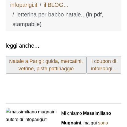
infoparigi.it
il BLOG...
letterina per babbo natale...(in pdf,
stampabile)
leggi anche...
Articolo precedente: Natale a Parigi: guida, mercatini
Articolo success
Natale a Parigi: guida, mercatini,
i coupon di
vetrine, piste pattinaggio
infoParigi...
Mi chiamo
Massimiliano
Mugnaini
, ma qui
sono