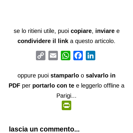
se lo ritieni utile, puoi
copiare
,
inviare
e
condividere il link
a questo articolo.
Copy
Email
WhatsApp
Facebook
LinkedIn
Link
oppure puoi
stamparlo
o
salvarlo in
PDF
per
portarlo con te
e leggerlo offline a
Parigi...
PrintFriendly
lascia un commento...