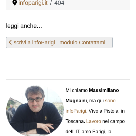
infoparigi.it
404
leggi anche...
Articolo precedente: scrivi a infoParigi...modulo Cont
scrivi a infoParigi...modulo Contattami...
Mi chiamo
Massimiliano
Mugnaini
, ma qui
sono
infoParigi
. Vivo a Pistoia, in
Toscana.
Lavoro
nel campo
dell' IT, amo Parigi, la