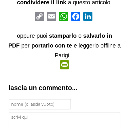
condividere il link
a questo articolo.
Copy
Email
WhatsApp
Facebook
LinkedIn
Link
oppure puoi
stamparlo
o
salvarlo in
PDF
per
portarlo con te
e leggerlo offline a
Parigi...
PrintFriendly
lascia un commento...