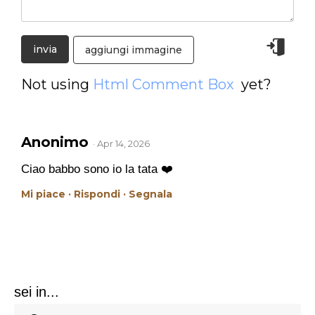
aggiungi immagine
Not using
Html Comment Box
yet?
Anonimo
· Apr 14, 2026
Ciao babbo sono io la tata ❤️
Mi piace ·
Rispondi ·
Segnala
sei in...