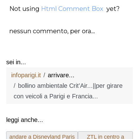
Not using
Html Comment Box
yet?
nessun commento, per ora...
sei in...
infoparigi.it
arrivare...
bollino ambientale Crit'Air...||per girare
con veicoli a Parigi e Francia...
leggi anche...
Articolo precedente: andare a Disneyland Paris in au
Articolo successivo: 
andare a Disneyland Paris
ZTL in centro a