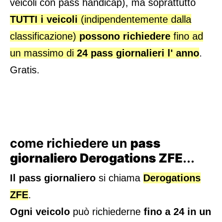
veicoli con pass handicap), ma soprattutto
TUTTI i veicoli
(indipendentemente dalla
classificazione)
possono richiedere
fino ad
un massimo di
24 pass giornalieri l' anno
.
Gratis.
come richiedere un
pass
giornaliero Derogations ZFE
...
Il pass giornaliero
si chiama
Derogations
ZFE
.
Ogni veicolo
può richiederne
fino a 24 in un