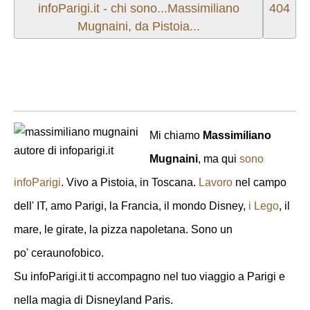
Articolo precedente: infoParigi.it - chi sono...Mas
Articol
infoParigi.it - chi sono...Massimiliano
404
Mugnaini, da Pistoia...
Mi chiamo
Massimiliano
Mugnaini
, ma qui
sono
infoParigi
. Vivo a Pistoia, in Toscana.
Lavoro
nel campo
dell' IT, amo Parigi, la Francia, il mondo Disney,
i Lego
, il
mare, le girate, la pizza napoletana. Sono un
po' ceraunofobico.
Su infoParigi.it ti accompagno nel tuo viaggio a Parigi e
nella magia di Disneyland Paris.