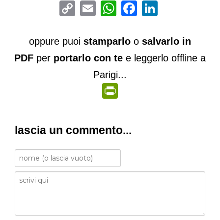
Copy
Email
WhatsApp
Facebook
LinkedIn
Link
oppure puoi
stamparlo
o
salvarlo in
PDF
per
portarlo con te
e leggerlo offline a
Parigi...
PrintFriendly
lascia un commento...