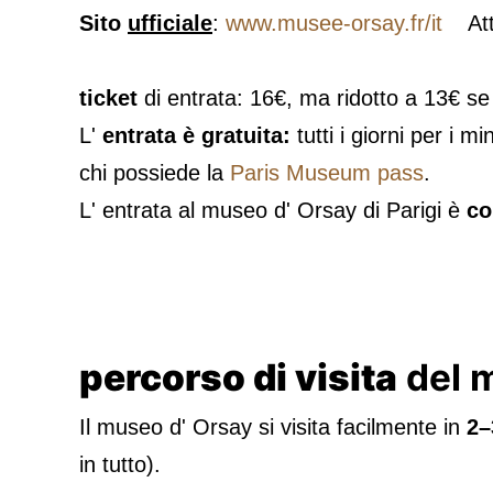
Sito
ufficiale
:
www.musee-orsay.fr/it
Atten
ticket
di entrata: 16€, ma ridotto a 13€ se
L'
entrata è gratuita:
tutti i giorni per i m
chi possiede la
Paris Museum pass
.
L' entrata al museo d' Orsay di Parigi è
co
percorso di visita
del m
Il museo d' Orsay si visita facilmente in
2–
in tutto).