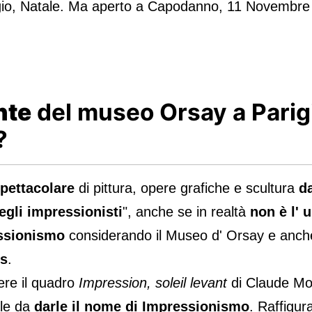
gio, Natale. Ma aperto a Capodanno, 11 Novembre
nte
del museo Orsay a Parigi
?
spettacolare
di pittura, opere grafiche e scultura
da
gli impressionisti
", anche se in realtà
non è l' 
essionismo
considerando il Museo d' Orsay e anch
is
.
ere il quadro
Impression, soleil levant
di Claude Mon
ale da
darle il nome di Impressionismo
. Raffigur