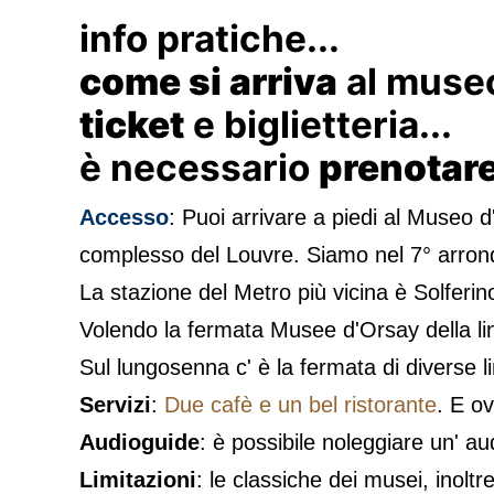
info pratiche...
come si arriva
al museo
ticket
e biglietteria...
è necessario
prenotar
Accesso
: Puoi arrivare a piedi al Museo d
complesso del Louvre. Siamo nel 7° arrond
La stazione del Metro più vicina è Solferino
Volendo la fermata Musee d'Orsay della lin
Sul lungosenna c' è la fermata di diverse 
Servizi
:
Due cafè e un bel ristorante
. E o
Audioguide
: è possibile noleggiare un' a
Limitazioni
: le classiche dei musei, inolt