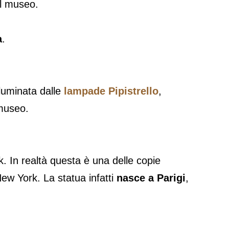
el museo.
a
.
lluminata dalle
lampade Pipistrello
,
 museo.
k. In realtà questa è una delle copie
ew York. La statua infatti
nasce a Parigi
,