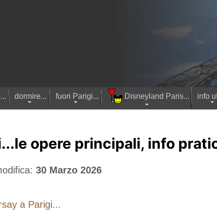
..
dormire...
fuori Parigi...
Disneyland Paris...
info ut
..le opere principali, info prati
odifica:
30 Marzo 2026
ay a Parigi...