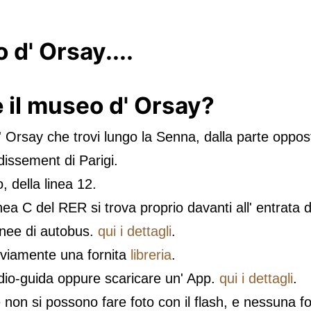
 d' Orsay....
e
il museo d' Orsay?
' Orsay che trovi lungo la Senna, dalla parte opposta
issement di Parigi.
, della linea 12.
ea C del RER si trova proprio davanti all' entrata 
linee di autobus.
qui i dettagli
.
vviamente una fornita
libreria
.
udio-guida oppure scaricare un' App.
qui i dettagli
.
re non si possono fare foto con il flash, e nessuna