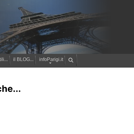
ili...
il BLOG...
infoParigi.it
che...