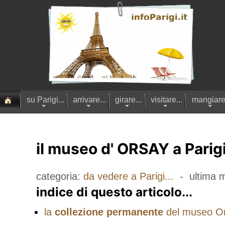
su Parigi...
arrivare...
girare...
visitare...
mangiare.
il museo d' ORSAY a Parigi.
categoria:
da vedere a Parigi...
- ultima m
indice di questo articolo...
la
collezione permanente
del museo Ors