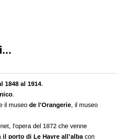
...
l 1848 al 1914
.
unico
.
e il museo
de l'Orangerie
, il museo
et, l’opera del 1872 che venne
a
il porto di Le Havre all’alba
con