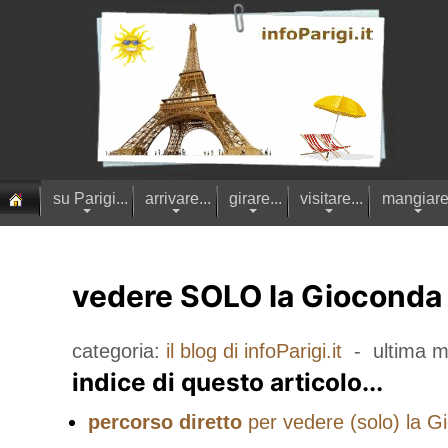
su Parigi...
arrivare...
girare...
visitare...
mangiare.
vedere SOLO la Gioconda al
categoria:
il blog di infoParigi.it
- ultima m
indice di questo articolo...
percorso diretto
per vedere (solo) la Gi