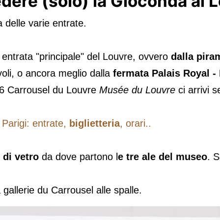
dere (solo) la Gioconda al L
 delle varie entrate.
l' entrata "principale" del Louvre, ovvero
dalla pira
ivoli, o ancora meglio dalla
fermata Palais Royal 
e) 6 Carrousel du Louvre
Musée du Louvre
ci arrivi 
Parigi: entrate,
biglietteria
, orari..
 di vetro
da dove partono l
e tre ale del museo
. S
 gallerie du Carrousel alle spalle.