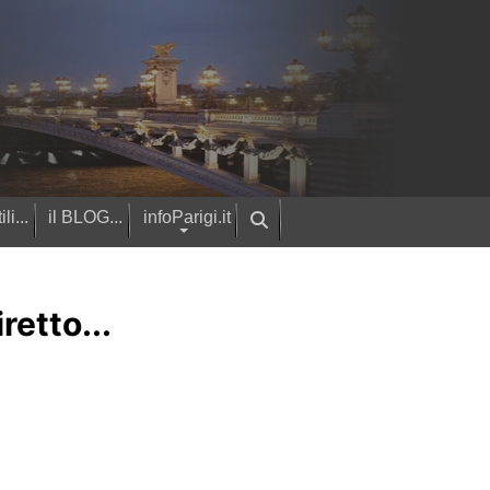
ili...
il BLOG...
infoParigi.it
retto...