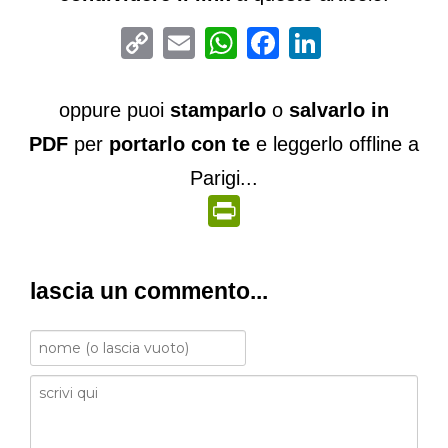
Copy
Email
WhatsApp
Facebook
LinkedIn
Link
oppure puoi
stamparlo
o
salvarlo in
PDF
per
portarlo con te
e leggerlo offline a
Parigi...
PrintFriendly
lascia un commento...