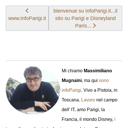
Articolo precedente: www.infoParigi.it
Articolo successivo: bienvenue su i
bienvenue su infoParigi.it...il
www.infoParigi.it
sito su Parigi e Disneyland
Paris...
Mi chiamo
Massimiliano
Mugnaini
, ma qui
sono
infoParigi
. Vivo a Pistoia, in
Toscana.
Lavoro
nel campo
dell' IT, amo Parigi, la
Francia, il mondo Disney,
i