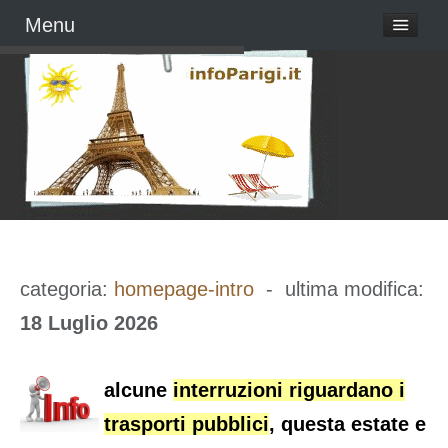
Menu
categoria:
homepage-intro
- ultima modifica:
18 Luglio 2026
alcune
interruzioni riguardano i
trasporti pubblici
, questa estate e