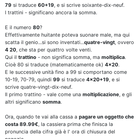
79
si traduce
60+19
, e si scrive soixante-dix-neuf.
I trattini - significano ancora la somma.
E il numero
80
?
Effettivamente huitante poteva suonare male, ma qui
scatta il genio...si sono inventati...
quatre-vingt
, ovvero
4 20
, che sta per quattro volte venti.
Qui il
trattino
- non significa somma, ma
moltiplica
.
Cioè 80 si traduce (matematicamente ok)
4x20
.
E le successive unità fino a 99 si comportano come
10-19, 70-79, quindi
99
si traduce
4x20+19
, e si
scrive quatre-vingt-dix-neuf.
Il primo trattino - vale come una
moltiplicazione
, e gli
altri significano
somma
.
Ora, quando te vai alla cassa a
pagare un oggetto che
costa 89.99€
, la cassiera prima che finisca la
pronuncia della cifra già è l' ora di chiusura del
negozio...