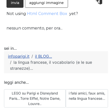
aggiungi immagine
Not using
Html Comment Box
yet?
nessun commento, per ora...
sei in...
infoparigi.it
il BLOG...
la lingua francese, il vocabolario (e le sue
stranezze)...
leggi anche...
Articolo precedente: LEGO su Parigi e Disneyland Paris...Torre
Articolo successivo: i falsi
LEGO su Parigi e Disneyland
i falsi amici, faux amis,
Paris...Torre Eiffel, Notre Dame,
nella lingua francese...
Louvre..