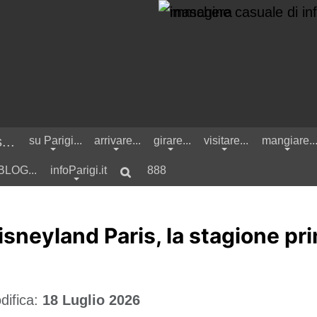
su Parigi...
arrivare...
girare...
visitare...
mangiare..
 BLOG...
infoParigi.it
888
isneyland Paris, la stagione p
ore characters for results.
difica:
18 Luglio 2026