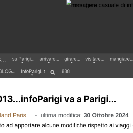
su Parigi...
arrivare...
girare...
visitare...
mangiare..
 BLOG...
infoParigi.it
888
13...infoParigi va a Parigi...
ore characters for results.
land Paris...
- ultima modifica:
30 Ottobre 2024
o ad apportare alcune modifiche rispetto ai viaggi 