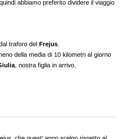
uindi abbiamo preferito dividere il viaggio
dal traforo del
Frejus
.
meno della media di 10 kilometri al giorno
Giulia
, nostra figlia in arrivo.
rejus, che quest’ anno scelgo rispetto al